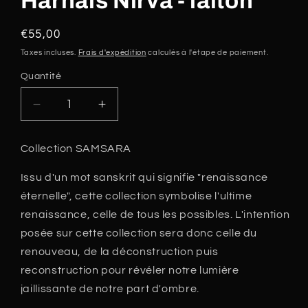
Harnais Nirva - laiton
Prix
€55,00
habituel
Taxes incluses.
Frais d'expédition
calculés à l'étape de paiement.
Quantité
Réduire
Augmenter
la
la
quantité
quantité
Collection SAMSARA
de
de
Harnais
Harnais
Issu d'un mot sanskrit qui signifie "renaissance
Nirva
Nirva
éternelle", cette collection symbolise l'ultime
-
-
laiton
laiton
renaissance, celle de tous les possibles. L'intention
posée sur cette collection sera donc celle du
renouveau, de la déconstruction puis
reconstruction pour révéler notre lumière
jaillissante de notre part d'ombre.